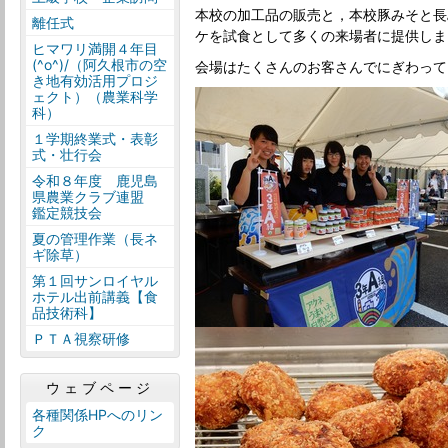
本校の加工品の販売と，本校豚みそと長
離任式
ケを試食として多くの来場者に提供しま
ヒマワリ満開４年目
(^o^)/（阿久根市の空
会場はたくさんのお客さんでにぎわって
き地有効活用プロジ
ェクト）（農業科学
科）
１学期終業式・表彰
式・壮行会
令和８年度 鹿児島
県農業クラブ連盟
鑑定競技会
夏の管理作業（長ネ
ギ除草）
第１回サンロイヤル
ホテル出前講義【食
品技術科】
ＰＴＡ視察研修
ウェブページ
各種関係HPへのリン
ク