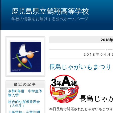
鹿児島県立鶴翔高等学校
学校の情報をお届けする公式ホームページ
2018
2018年04
長島じゃがいもまつり
最近の記事
令和8年度 中学生体
験入学
長島じゃ
総合的な探求発表会
（３年生）
本日長島で開催されたじゃがいもまつり
上級学校・企業訪問