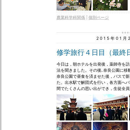
農業科学科関係
個別ページ
2015年01
修学旅行４日目（最終
今日は，朝ホテルを出発後，薬師寺を訪
法を聞きました。その後､奈良公園に移
奈良公園で昼食を済ませた後，バスで新
た。出水駅で解団式を行い，各方面へバ
間でたくさんの思い出ができ，生徒全員