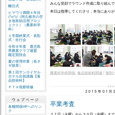
みんな笑顔でラウンド作成に取り組んで
離任式
本日は指導してくださり，本当にありが
ヒマワリ満開４年目
(^o^)/（阿久根市の空
き地有効活用プロジ
ェクト）（農業科学
科）
１学期終業式・表彰
式・壮行会
令和８年度 鹿児島
県農業クラブ連盟
鑑定競技会
夏の管理作業（長ネ
ギ除草）
第１回サンロイヤル
農業科学科関係
食品技術科関連
個別
ホテル出前講義【食
品技術科】
ＰＴＡ視察研修
2015年01
ウェブページ
卒業考査
各種関係HPへのリン
ク
２７日（火曜）から３０日（金曜）まで