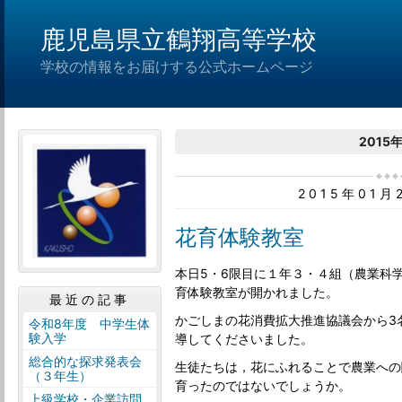
鹿児島県立鶴翔高等学校
学校の情報をお届けする公式ホームページ
2015
2015年01
花育体験教室
本日5・6限目に１年３・４組（農業科
育体験教室が開かれました。
最近の記事
かごしまの花消費拡大推進協議会から3
令和8年度 中学生体
験入学
導してくださいました。
総合的な探求発表会
生徒たちは，花にふれることで農業への
（３年生）
育ったのではないでしょうか。
上級学校・企業訪問